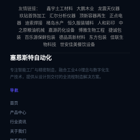
友情链接：
鑫宇土工材料
大鹏木业
龙震天仪器
玖钻首饰加工
汇尔分析仪器
顶新容器再生
正点电
器
迪索焊接
楮岛水产
恒久服装辅料
人和彩印
中
之原粮油机械
嘉源药化设备
博雅生物工程
捷诚包
装
百乐源保鲜包装
德品高新材料
东方包装
佳联生
物科技
世安佳美餐饮设备
塞恩斯特自动化
专注智能工厂与精密制造，融合工业4.0理念与数字化生
产技术，提供从设计到交付的全流程制造解决方案。
导航
首页
产品中心
行业资讯
关于我们